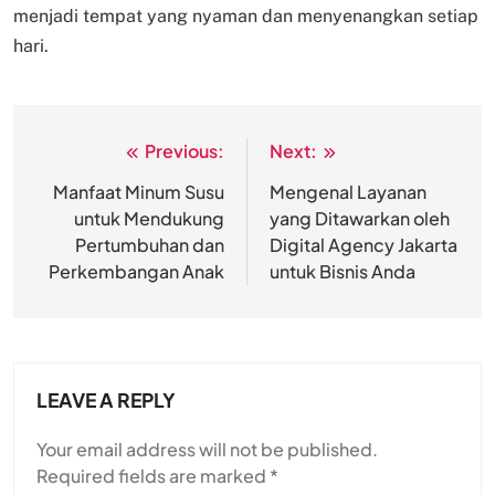
menjadi tempat yang nyaman dan menyenangkan setiap
hari.
Previous:
Next:
Post
navigation
Manfaat Minum Susu
Mengenal Layanan
untuk Mendukung
yang Ditawarkan oleh
Pertumbuhan dan
Digital Agency Jakarta
Perkembangan Anak
untuk Bisnis Anda
LEAVE A REPLY
Your email address will not be published.
Required fields are marked
*