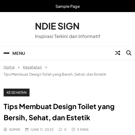
Skip
Sample Page
to
content
NDIE SIGN
Inspirasi Terkini dan Informatif
MENU
Home
Kesehatan
Tips Membuat Design Toilet yang Bersih, Sehat, dan Estetik
KESEHATAN
Tips Membuat Design Toilet yang
Bersih, Sehat, dan Estetik
ADMIN
JUNE 11, 2025
0
5 MINS