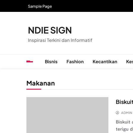
Skip
Sample Page
to
content
NDIE SIGN
Inspirasi Terkini dan Informatif
Bisnis
Fashion
Kecantikan
Ke
Makanan
Biskui
ADMIN
Biskuit
terigu 