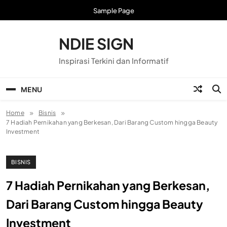
Skip
Sample Page
to
content
NDIE SIGN
Inspirasi Terkini dan Informatif
MENU
Home
Bisnis
7 Hadiah Pernikahan yang Berkesan, Dari Barang Custom hingga Beauty
Investment
BISNIS
7 Hadiah Pernikahan yang Berkesan,
Dari Barang Custom hingga Beauty
Investment