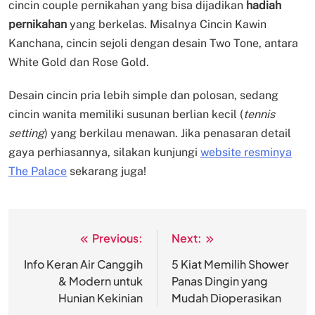
cincin couple pernikahan yang bisa dijadikan
hadiah
pernikahan
yang berkelas. Misalnya Cincin Kawin
Kanchana, cincin sejoli dengan desain Two Tone, antara
White Gold dan Rose Gold.
Desain cincin pria lebih simple dan polosan, sedang
cincin wanita memiliki susunan berlian kecil (
tennis
setting
) yang berkilau menawan. Jika penasaran detail
gaya perhiasannya, silakan kunjungi
website resminya
The Palace
sekarang juga!
Previous:
Next:
Post
navigation
Info Keran Air Canggih
5 Kiat Memilih Shower
& Modern untuk
Panas Dingin yang
Hunian Kekinian
Mudah Dioperasikan